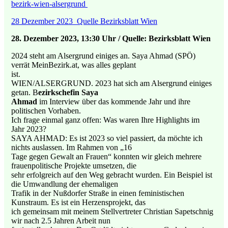
bezirk-wien-alsergrund
28 Dezember 2023_Quelle Bezirksblatt Wien
28. Dezember 2023, 13:30 Uhr / Quelle: Bezirksblatt Wien
2024 steht am Alsergrund einiges an. Saya Ahmad (SPÖ)
verrät MeinBezirk.at, was alles geplant
ist.
WIEN/ALSERGRUND. 2023 hat sich am Alsergrund einiges
getan. B
ezirkschefin Saya
Ahmad
im Interview über das kommende Jahr und ihre
politischen Vorhaben.
Ich frage einmal ganz offen: Was waren Ihre Highlights im
Jahr 2023?
SAYA AHMAD: Es ist 2023 so viel passiert, da möchte ich
nichts auslassen. Im Rahmen von „16
Tage gegen Gewalt an Frauen“ konnten wir gleich mehrere
frauenpolitische Projekte umsetzen, die
sehr erfolgreich auf den Weg gebracht wurden. Ein Beispiel ist
die Umwandlung der ehemaligen
Trafik in der Nußdorfer Straße in einen feministischen
Kunstraum. Es ist ein Herzensprojekt, das
ich gemeinsam mit meinem Stellvertreter Christian Sapetschnig
wir nach 2.5 Jahren Arbeit nun