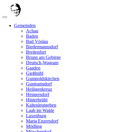
Gemeinden
Achau
Baden
Bad Vöslau
Biedermannsdorf
Breitenfurt
Brunn am Gebirge
Deutsch-Wagram
Gaaden
Gießhübl
Gumpoldskirchen
Guntramsdorf
Heiligenkreuz
Hennersdorf
Hinterbrühl
Kaltenleutgeben
Laab im Walde
Laxenburg
Maria Enzersdorf
Mödling
Münchendorf