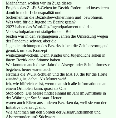
Maßnahmen wollen wir im Zuge dieses
Projekts das Zu-Fuß-Gehen im Bezirk fördern und investieren
damit in mehr Lebensqualität und
Sicherheit für die Bezirksbewohnerinnen und -bewohnern.
Was wird für die Jugend im Bezirk getan?
2023 haben das Word-Up-Jugendparlament und das
Volksschulparlament stattgefunden. Bei
beiden war in den vergangenen Jahren die Umsetzung wegen
der Pandemie schwer, aber die
Jugendeinrichtungen des Bezirks haben die Zeit hervorragend
genutzt, um das Konzept
weiterzuentwickeln. Denn Kinder und Jugendliche sollen in
ihrem Bezirk eine Stimme haben.
Wir konnten auch dieses Jahr die Alsergrunder Schulinfomesse
begehen, heuer waren auch
erstmals die WUK-Schulen und die MA 10, die für die Horte
zuständig ist, dabei. Als Mutter weiß
ich, wie hilfreich es ist, wenn man sich alle Informationen an
einem Ort holen kann, quasi als One-
Stop-Shop. Die Messe findet einmal im Jahr im Amtshaus in
der Währinger Straße statt. Heuer
waren auch Eltern aus anderen Bezirken da, weil sie von der
Initiative überzeugt sind.
Wie geht man mit den Sorgen der Alsergrunderinnen und
Alsergerunder um? Stichwort