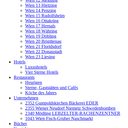
Wien 12 Meidling
Wien 13 Hietzing
Wien 14 Penzing
Wien 15 Rudolfsheim
Wien 16 Ottakring
Wien 17 Hernals
Wien 18 Währing
Wien 19 Döbling
Wien 20 Brigittenau
Wien 21 Floridsdorf
Wien 22 Donaustadt
Wien 23 Liesing
Hotels
Luxushotels
Vier Sterne Hotels
Restaurants
Heurigen
Sterne, Gaststätten und Cafès
Köche des Jahres
Unternehmen
2352 Gumpoldskirchen Bäckerei EDER
2355 Wiener Neudorf Niemetz Schwedenbomben
2340 Mödling LEBZELTER-RACHENZENTNER
1043 Wien Fisch-Gruber Naschmarkt
Bücher