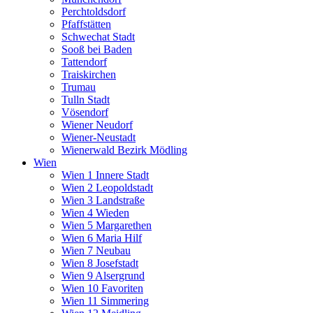
Perchtoldsdorf
Pfaffstätten
Schwechat Stadt
Sooß bei Baden
Tattendorf
Traiskirchen
Trumau
Tulln Stadt
Vösendorf
Wiener Neudorf
Wiener-Neustadt
Wienerwald Bezirk Mödling
Wien
Wien 1 Innere Stadt
Wien 2 Leopoldstadt
Wien 3 Landstraße
Wien 4 Wieden
Wien 5 Margarethen
Wien 6 Maria Hilf
Wien 7 Neubau
Wien 8 Josefstadt
Wien 9 Alsergrund
Wien 10 Favoriten
Wien 11 Simmering