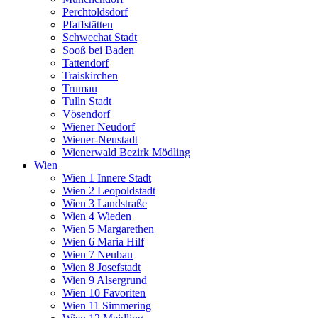
Perchtoldsdorf
Pfaffstätten
Schwechat Stadt
Sooß bei Baden
Tattendorf
Traiskirchen
Trumau
Tulln Stadt
Vösendorf
Wiener Neudorf
Wiener-Neustadt
Wienerwald Bezirk Mödling
Wien
Wien 1 Innere Stadt
Wien 2 Leopoldstadt
Wien 3 Landstraße
Wien 4 Wieden
Wien 5 Margarethen
Wien 6 Maria Hilf
Wien 7 Neubau
Wien 8 Josefstadt
Wien 9 Alsergrund
Wien 10 Favoriten
Wien 11 Simmering