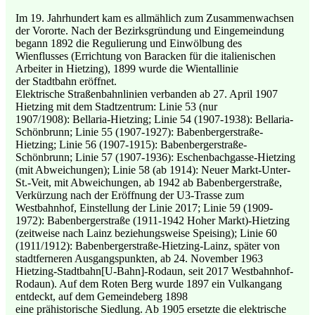
Im 19. Jahrhundert kam es allmählich zum Zusammenwachsen
der Vororte. Nach der Bezirksgründung und Eingemeindung
begann 1892 die Regulierung und Einwölbung des
Wienflusses (Errichtung von Baracken für die italienischen
Arbeiter in Hietzing), 1899 wurde die Wientallinie
der Stadtbahn eröffnet.
Elektrische Straßenbahnlinien verbanden ab 27. April 1907
Hietzing mit dem Stadtzentrum: Linie 53 (nur
1907/1908): Bellaria-Hietzing; Linie 54 (1907-1938): Bellaria-
Schönbrunn; Linie 55 (1907-1927): Babenbergerstraße-
Hietzing; Linie 56 (1907-1915): Babenbergerstraße-
Schönbrunn; Linie 57 (1907-1936): Eschenbachgasse-Hietzing
(mit Abweichungen); Linie 58 (ab 1914): Neuer Markt-Unter-
St.-Veit, mit Abweichungen, ab 1942 ab Babenbergerstraße,
Verkürzung nach der Eröffnung der U3-Trasse zum
Westbahnhof, Einstellung der Linie 2017; Linie 59 (1909-
1972): Babenbergerstraße (1911-1942 Hoher Markt)-Hietzing
(zeitweise nach Lainz beziehungsweise Speising); Linie 60
(1911/1912): Babenbergerstraße-Hietzing-Lainz, später von
stadtferneren Ausgangspunkten, ab 24. November 1963
Hietzing-Stadtbahn[U-Bahn]-Rodaun, seit 2017 Westbahnhof-
Rodaun). Auf dem Roten Berg wurde 1897 ein Vulkangang
entdeckt, auf dem Gemeindeberg 1898
eine prähistorische Siedlung. Ab 1905 ersetzte die elektrische