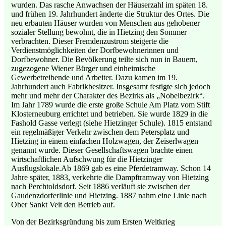
wurden. Das rasche Anwachsen der Häuserzahl im späten 18.
und frühen 19. Jahrhundert änderte die Struktur des Ortes. Die
neu erbauten Häuser wurden von Menschen aus gehobener
sozialer Stellung bewohnt, die in Hietzing den Sommer
verbrachten. Dieser Fremdenzustrom steigerte die
Verdienstmöglichkeiten der Dorfbewohnerinnen und
Dorfbewohner. Die Bevölkerung teilte sich nun in Bauern,
zugezogene Wiener Bürger und einheimische
Gewerbetreibende und Arbeiter. Dazu kamen im 19.
Jahrhundert auch Fabrikbesitzer. Insgesamt festigte sich jedoch
mehr und mehr der Charakter des Bezirks als „Nobelbezirk“.
Im Jahr 1789 wurde die erste große Schule Am Platz vom Stift
Klosterneuburg errichtet und betrieben. Sie wurde 1829 in die
Fashold Gasse verlegt (siehe Hietzinger Schule). 1815 entstand
ein regelmäßiger Verkehr zwischen dem Petersplatz und
Hietzing in einem einfachen Holzwagen, der Zeiserlwagen
genannt wurde. Dieser Gesellschaftswagen brachte einen
wirtschaftlichen Aufschwung für die Hietzinger
Ausflugslokale.Ab 1869 gab es eine Pferdetramway. Schon 14
Jahre später, 1883, verkehrte die Dampftramway von Hietzing
nach Perchtoldsdorf. Seit 1886 verläuft sie zwischen der
Gaudenzdorferlinie und Hietzing. 1887 nahm eine Linie nach
Ober Sankt Veit den Betrieb auf.
Von der Bezirksgründung bis zum Ersten Weltkrieg