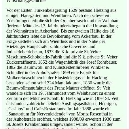
Wirtschaftsgeschichte
Vor der Ersten Türkenbelagerung 1529 bestand Hietzing aus
einigen Hausgärten und Weinfluren. Nach den schweren
Zerstörungen erholte sich der Ort aber rasch und der Weinbau
florierte. Mitte des 17. Jahrhunderts begann die Umwandlung
der Weingärten in Ackerland. Bis zur zweiten Hälfte des 18.
Jahrhunderts lebte die Bevölkerung vom Ackerbau. In der
Folge siedelten sich am Wienfluss und in der Nähe der
Hietzinger Hauptstraße zahlreiche Gewerbe- und
Industriebetriebe an, 1833 die K.k. private St. Veiter
Maschinen-Schokolade-Fabrik und die K.k. private St. Veiter
Zuckerraffinerie, 1852 die Wagenfabrik des Josef Rohrbauer,
1882 die Baumwoll- und Kunstseidenfärberei Winkler &
Schindler in der Auhofstraße, 1899 eine Fabrik für
Molkereimaschinen in der Einsiedeleigasse. In Hacking
bestanden schon seit 1724 Manufakturen, 1830 wurde die
Baumwollmanufaktur des Franz Maurer eröffnet. St. Veit
wandelte sich im 19. Jahrhundert vom Weinbauort zu einem
Zentrum der Milchwirtschaft. In Hietzing wie in Ober St. Veit
entstanden zahlreiche beliebte Ausflugsgasthäuser, Heurigen,
„Casinos“ und Cafe-Restaurants. Im Jahr 1888 wurde ein
„Sanatorium für Nervenleidende“ von Moritz Rosenthal in
der Auhofstraße eröffnet, welches 1908/09 erweitert 1930 zum
St. Josefs-Krankenhaus umgewandelt wurde. Schon in der