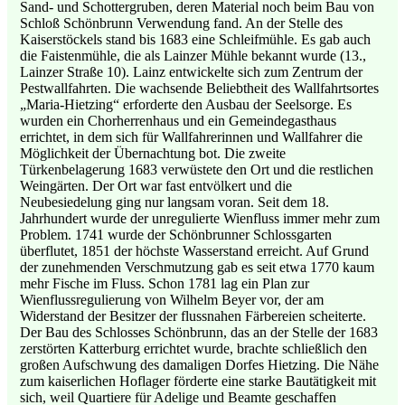
Sand- und Schottergruben, deren Material noch beim Bau von
Schloß Schönbrunn Verwendung fand. An der Stelle des
Kaiserstöckels stand bis 1683 eine Schleifmühle. Es gab auch
die Faistenmühle, die als Lainzer Mühle bekannt wurde (13.,
Lainzer Straße 10). Lainz entwickelte sich zum Zentrum der
Pestwallfahrten. Die wachsende Beliebtheit des Wallfahrtsortes
„Maria-Hietzing“ erforderte den Ausbau der Seelsorge. Es
wurden ein Chorherrenhaus und ein Gemeindegasthaus
errichtet, in dem sich für Wallfahrerinnen und Wallfahrer die
Möglichkeit der Übernachtung bot. Die zweite
Türkenbelagerung 1683 verwüstete den Ort und die restlichen
Weingärten. Der Ort war fast entvölkert und die
Neubesiedelung ging nur langsam voran. Seit dem 18.
Jahrhundert wurde der unregulierte Wienfluss immer mehr zum
Problem. 1741 wurde der Schönbrunner Schlossgarten
überflutet, 1851 der höchste Wasserstand erreicht. Auf Grund
der zunehmenden Verschmutzung gab es seit etwa 1770 kaum
mehr Fische im Fluss. Schon 1781 lag ein Plan zur
Wienflussregulierung von Wilhelm Beyer vor, der am
Widerstand der Besitzer der flussnahen Färbereien scheiterte.
Der Bau des Schlosses Schönbrunn, das an der Stelle der 1683
zerstörten Katterburg errichtet wurde, brachte schließlich den
großen Aufschwung des damaligen Dorfes Hietzing. Die Nähe
zum kaiserlichen Hoflager förderte eine starke Bautätigkeit mit
sich, weil Quartiere für Adelige und Beamte geschaffen