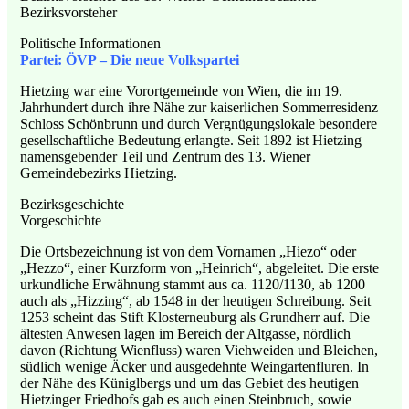
Bezirksvorsteher
Politische Informationen
Partei: ÖVP – Die neue Volkspartei
Hietzing war eine Vorortgemeinde von Wien, die im 19.
Jahrhundert durch ihre Nähe zur kaiserlichen Sommerresidenz
Schloss Schönbrunn und durch Vergnügungslokale besondere
gesellschaftliche Bedeutung erlangte. Seit 1892 ist Hietzing
namensgebender Teil und Zentrum des 13. Wiener
Gemeindebezirks Hietzing.
Bezirksgeschichte
Vorgeschichte
Die Ortsbezeichnung ist von dem Vornamen „Hiezo“ oder
„Hezzo“, einer Kurzform von „Heinrich“, abgeleitet. Die erste
urkundliche Erwähnung stammt aus ca. 1120/1130, ab 1200
auch als „Hizzing“, ab 1548 in der heutigen Schreibung. Seit
1253 scheint das Stift Klosterneuburg als Grundherr auf. Die
ältesten Anwesen lagen im Bereich der Altgasse, nördlich
davon (Richtung Wienfluss) waren Viehweiden und Bleichen,
südlich wenige Äcker und ausgedehnte Weingartenfluren. In
der Nähe des Küniglbergs und um das Gebiet des heutigen
Hietzinger Friedhofs gab es auch einen Steinbruch, sowie