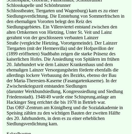
Schlosskapelle und Schönbrunner
Schlosstheater, Tiergarten und Wagenburg) kam es zu einer
Siedlungsverdichtung. Die Entstehung von Sommerfrischen in
den ehemaligen Vororten belegt den Reiz des
Siedlungsgebietes. Ein Villenviertel entstand zwischen den
alten Ortskernen von Hietzing, Unter St. Veit und Lainz
gerahmt von der geschlosseen verbauten Lainzer
Straße (vergleiche Hietzing, Vorortgemeinde). Der Lainzer
Tiergarten (mit der Hermesvilla) und der Hofpavillon der
(1899 eröffneten) Stadtbahn zeigen die starke Präsenz des
kaiserlichen Hofes. Die Ansiedlung von Spitälern im frühen
20. Jahrhundert wie dem Lainzer Krankenhaus und dem
ehemaligen Lainzer Versorgungsheim förderte ebenfalls die
allerdings lockere Verbauung des Bezirks, ebenso der Bau
der Maria-Theresien-Kaserne (Fasangartenkaserne). In der
Zwischenkriegszeit entstanden Siedlungen
(darunter Werkbundsiedlung, Kongresssiedlung und Siedlung
Friedensstadt). 1948/49 wurde eine Schisprung,anlage am
Hackinger Steg errichtet die bis 1978 in Betrieb war.
Das ORF-Zentrum am Küniglberg und die Sozialakademie in
Speising zählen zu den wichtigen Bauten der zweiten Hälfte
des 20. Jahrhunderts, in dem es zu einer erheblichen
Siedlungsverdichtung kam.
Sakralbauten