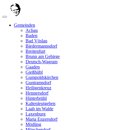
Gemeinden
Achau
Baden
Bad Vöslau
Biedermannsdorf
Breitenfurt
Brunn am Gebirge
Deutsch-Wagram
Gaaden
Gießhübl
Gumpoldskirchen
Guntramsdorf
Heiligenkreuz
Hennersdorf
Hinterbrühl
Kaltenleutgeben
Laab im Walde
Laxenburg
Maria Enzersdorf
Mödling
Münchendorf