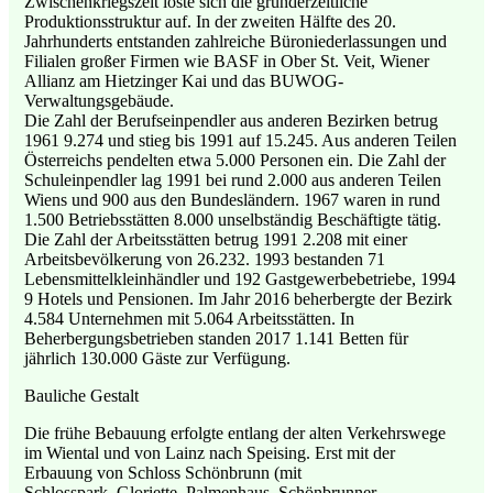
Zwischenkriegszeit löste sich die gründerzeitliche
Produktionsstruktur auf. In der zweiten Hälfte des 20.
Jahrhunderts entstanden zahlreiche Büroniederlassungen und
Filialen großer Firmen wie BASF in Ober St. Veit, Wiener
Allianz am Hietzinger Kai und das BUWOG-
Verwaltungsgebäude.
Die Zahl der Berufseinpendler aus anderen Bezirken betrug
1961 9.274 und stieg bis 1991 auf 15.245. Aus anderen Teilen
Österreichs pendelten etwa 5.000 Personen ein. Die Zahl der
Schuleinpendler lag 1991 bei rund 2.000 aus anderen Teilen
Wiens und 900 aus den Bundesländern. 1967 waren in rund
1.500 Betriebsstätten 8.000 unselbständig Beschäftigte tätig.
Die Zahl der Arbeitsstätten betrug 1991 2.208 mit einer
Arbeitsbevölkerung von 26.232. 1993 bestanden 71
Lebensmittelkleinhändler und 192 Gastgewerbebetriebe, 1994
9 Hotels und Pensionen. Im Jahr 2016 beherbergte der Bezirk
4.584 Unternehmen mit 5.064 Arbeitsstätten. In
Beherbergungsbetrieben standen 2017 1.141 Betten für
jährlich 130.000 Gäste zur Verfügung.
Bauliche Gestalt
Die frühe Bebauung erfolgte entlang der alten Verkehrswege
im Wiental und von Lainz nach Speising. Erst mit der
Erbauung von Schloss Schönbrunn (mit
Schlosspark, Gloriette, Palmenhaus, Schönbrunner