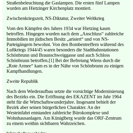
Straßenbeleuchtung die Gaslampen. Die ersten fünf Lampen
wurden am Hietzinger Kirchenplatz montiert.
Zwischenkriegszeit, NS-Diktatur, Zweiter Weltkrieg
Vom den Kämpfen des Jahres 1934 war Hietzing kaum
betroffen. Hingegen wurden nach dem „Anschluss“ zahlreiche
Immobilien im jüdischen Besitz „arisiert“ und von NS-
Parteigängern bewohnt. Von den Bombentreffern während des
Luftkriegs 1944/45 waren besonders die Stadtbahnstationen
Schönbrunn und Braunschweiggasse und auch Schloss
Schönbrunn betroffen.[1] Bei der Befreiung Wiens durch die
„Rote Armee“ kam es in der Nähe von Schönbrunn zu einigen
Kampfhandlungen.
Zweite Republik
Nach dem Wiederaufbau setzte die vorsichtige Modernisierung
des Bezirks ein. Die Eröffnung des EKAZENT im Jahr 1964
steht für die Wirtschaftswunderjahre. Insgesamt behielt der
Bezirk aber seinen bürgerlichen Charakter. An der
Westeinfahrt entstanden zahlreiche Bürokomplexe und
Wohnhausanlagen. Am Küniglberg wurde das ORF-Zentrum
zu einem weithin sichtbaren Wahrzeichen.