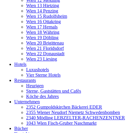
Wien 12 Meidling
Wien 13 Hietzing
Wien 14 Penzing
Wien 15 Rudolfsheim
Wien 16 Ottakring
Wien 17 Hernals
Wien 18 Währing
Wien 19 Döbling
Wien 20 Brigittenau
Wien 21 Floridsdorf
Wien 22 Donaustadt
Wien 23 Liesing
Hotels
Luxushotels
Vier Sterne Hotels
Restaurants
Heurigen
Sterne, Gaststätten und Cafès
Köche des Jahres
Unternehmen
2352 Gumpoldskirchen Bäckerei EDER
2355 Wiener Neudorf Niemetz Schwedenbomben
2340 Mödling LEBZELTER-RACHENZENTNER
1043 Wien Fisch-Gruber Naschmarkt
Bücher