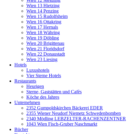
Wien 12 Meidling
Wien 13 Hietzing
Wien 14 Penzing
Wien 15 Rudolfsheim
Wien 16 Ottakring
Wien 17 Hernals
Wien 18 Währing
Wien 19 Döbling
Wien 20 Brigittenau
Wien 21 Floridsdorf
Wien 22 Donaustadt
Wien 23 Liesing
Hotels
Luxushotels
Vier Sterne Hotels
Restaurants
Heurigen
Sterne, Gaststätten und Cafès
Köche des Jahres
Unternehmen
2352 Gumpoldskirchen Bäckerei EDER
2355 Wiener Neudorf Niemetz Schwedenbomben
2340 Mödling LEBZELTER-RACHENZENTNER
1043 Wien Fisch-Gruber Naschmarkt
Bücher