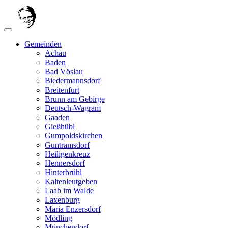
Gemeinden
Achau
Baden
Bad Vöslau
Biedermannsdorf
Breitenfurt
Brunn am Gebirge
Deutsch-Wagram
Gaaden
Gießhübl
Gumpoldskirchen
Guntramsdorf
Heiligenkreuz
Hennersdorf
Hinterbrühl
Kaltenleutgeben
Laab im Walde
Laxenburg
Maria Enzersdorf
Mödling
Münchendorf