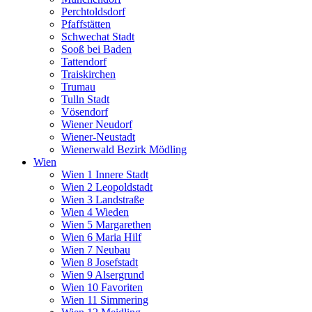
Perchtoldsdorf
Pfaffstätten
Schwechat Stadt
Sooß bei Baden
Tattendorf
Traiskirchen
Trumau
Tulln Stadt
Vösendorf
Wiener Neudorf
Wiener-Neustadt
Wienerwald Bezirk Mödling
Wien
Wien 1 Innere Stadt
Wien 2 Leopoldstadt
Wien 3 Landstraße
Wien 4 Wieden
Wien 5 Margarethen
Wien 6 Maria Hilf
Wien 7 Neubau
Wien 8 Josefstadt
Wien 9 Alsergrund
Wien 10 Favoriten
Wien 11 Simmering