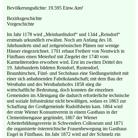
Bevölkerungsdichte: 19.595 Einw./km²
Bezirksgeschichte
Vorgeschichte
Im Jahr 1178 wird „Meinhardisdorf“ und 1344 „Reindorf“
erstmals urkundlich erwähnt. Noch am Anfang des 18.
Jahrhunderts sind auf zeitgenössischen Plänen nur wenige
Häuser eingezeichnet. 1701 erbaut Freiherr von Nentwich in
Fünfhaus einen Meierhof mit Ziegelei der 1740 vom
Karmeliterorden erworben wird. Erst im zweiten Drittel des
19. Jahrhunderts bildeten Reindorf, Rustendorf,
Braunhirschen, Fünf- und Sechshaus eine Siedlungseinheit mit
einer sich anbahnenden Fabrikslandschaft; mit dem Bau der
Westbahn und des Westbahnhofes 1858 stieg die
wirtschaftliche Bedeutung, doch konnten die einzelnen
Gemeinden im Alleingang die dadurch erforderliche technische
und soziale Infrastruktur nicht bewältigen, sodass es 1863 zur
Schaffung der Großgemeinde Rudolfsheim kam. 1864 wird
der erste Wiener Konsumverein in einem Gasthaus in der
Clementinengasse gegründet, 1867 der Wiener
Arbeiterbildungsverein in Schwenders Colloseum und 1871
die organisierte österreichische Frauenbewegung im Gasthaus
Engel in Fünfhaus. Im Jahr 1872 wird auf der Schmelz ein