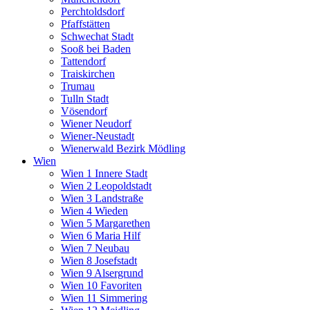
Perchtoldsdorf
Pfaffstätten
Schwechat Stadt
Sooß bei Baden
Tattendorf
Traiskirchen
Trumau
Tulln Stadt
Vösendorf
Wiener Neudorf
Wiener-Neustadt
Wienerwald Bezirk Mödling
Wien
Wien 1 Innere Stadt
Wien 2 Leopoldstadt
Wien 3 Landstraße
Wien 4 Wieden
Wien 5 Margarethen
Wien 6 Maria Hilf
Wien 7 Neubau
Wien 8 Josefstadt
Wien 9 Alsergrund
Wien 10 Favoriten
Wien 11 Simmering