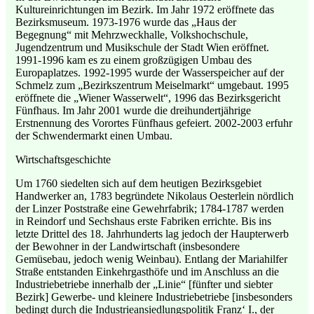
Kultureinrichtungen im Bezirk. Im Jahr 1972 eröffnete das
Bezirksmuseum. 1973-1976 wurde das „Haus der
Begegnung“ mit Mehrzweckhalle, Volkshochschule,
Jugendzentrum und Musikschule der Stadt Wien eröffnet.
1991-1996 kam es zu einem großzügigen Umbau des
Europaplatzes. 1992-1995 wurde der Wasserspeicher auf der
Schmelz zum „Bezirkszentrum Meiselmarkt“ umgebaut. 1995
eröffnete die „Wiener Wasserwelt“, 1996 das Bezirksgericht
Fünfhaus. Im Jahr 2001 wurde die dreihundertjährige
Erstnennung des Vorortes Fünfhaus gefeiert. 2002-2003 erfuhr
der Schwendermarkt einen Umbau.
Wirtschaftsgeschichte
Um 1760 siedelten sich auf dem heutigen Bezirksgebiet
Handwerker an, 1783 begründete Nikolaus Oesterlein nördlich
der Linzer Poststraße eine Gewehrfabrik; 1784-1787 werden
in Reindorf und Sechshaus erste Fabriken errichte. Bis ins
letzte Drittel des 18. Jahrhunderts lag jedoch der Haupterwerb
der Bewohner in der Landwirtschaft (insbesondere
Gemüsebau, jedoch wenig Weinbau). Entlang der Mariahilfer
Straße entstanden Einkehrgasthöfe und im Anschluss an die
Industriebetriebe innerhalb der „Linie“ [fünfter und siebter
Bezirk] Gewerbe- und kleinere Industriebetriebe [insbesonders
bedingt durch die Industrieansiedlungspolitik Franz‘ I., der