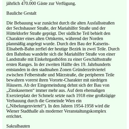
jährlich 470.000 Gäste zur Verfügung.
Bauliche Gestalt
Die Bebauung war zunächst durch die alten Ausfallsstraßen
der Sechshauser Straße, der Mariahilfer Straße und der
Hütteldorfer Straße geprägt. Der südliche Teil behielt den
Charakter eines alten Ortskerns, während der Norden
planmäßig angelegt wurde. Durch den Bau der Kaiserin-
Elisabeth-Bahn zerfiel der heutige Bezirk in zwei Teile. Durch
den Bahnbau wandelte sich die Mariahilfer Straße von einer
Landstraße mit Einkehrgasthöfen zu einer Geschäftsstraße
ersten Ranges. In der zweiten Hälfte des 19. Jahrhunderts
entstanden in den stadtnahen Zonen Gründerzeitviertel
zwischen Felberstraße und Märzstraße, die peripheren Teile
bewahren vorerst ihren Vororte-Charakter mit niedrigen
Häusern. Ab der Eingemeindung dehnt sich der Bau von
„Zinskasernen“ immer mehr aus. Auf dem ehemaligen
Exerzierplatz der Schmelz setzte nach 1918 eine großzügige
Verbauung durch die Gemeinde Wien ein
(„Nibelungenviertel“). In den Jahren 1954-1958 wird die
Wiener Stadthalle als moderner Veranstaltungskomplex
errichtet.
Sakralbauten