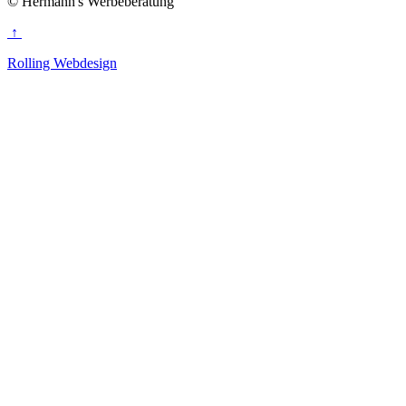
© Hermann's Werbeberatung
↑
Rolling Webdesign