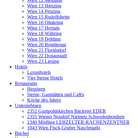
Wien 12 Meidling
Wien 13 Hietzing
Wien 14 Penzing
Wien 15 Rudolfsheim
Wien 16 Ottakring
Wien 17 Hernals
Wien 18 Währing
Wien 19 Döbling
Wien 20 Brigittenau
Wien 21 Floridsdorf
Wien 22 Donaustadt
Wien 23 Liesing
Hotels
Luxushotels
Vier Sterne Hotels
Restaurants
Heurigen
Sterne, Gaststätten und Cafès
Köche des Jahres
Unternehmen
2352 Gumpoldskirchen Bäckerei EDER
2355 Wiener Neudorf Niemetz Schwedenbomben
2340 Mödling LEBZELTER-RACHENZENTNER
1043 Wien Fisch-Gruber Naschmarkt
Bücher