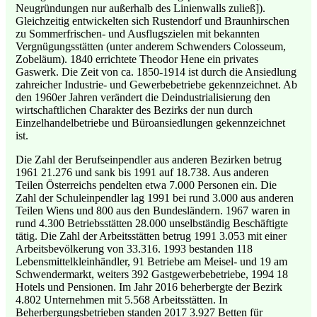
Neugründungen nur außerhalb des Linienwalls zuließ]).
Gleichzeitig entwickelten sich Rustendorf und Braunhirschen
zu Sommerfrischen- und Ausflugszielen mit bekannten
Vergnügungsstätten (unter anderem Schwenders Colosseum,
Zobeläum). 1840 errichtete Theodor Hene ein privates
Gaswerk. Die Zeit von ca. 1850-1914 ist durch die Ansiedlung
zahreicher Industrie- und Gewerbebetriebe gekennzeichnet. Ab
den 1960er Jahren verändert die Deindustrialisierung den
wirtschaftlichen Charakter des Bezirks der nun durch
Einzelhandelbetriebe und Büroansiedlungen gekennzeichnet
ist.
Die Zahl der Berufseinpendler aus anderen Bezirken betrug
1961 21.276 und sank bis 1991 auf 18.738. Aus anderen
Teilen Österreichs pendelten etwa 7.000 Personen ein. Die
Zahl der Schuleinpendler lag 1991 bei rund 3.000 aus anderen
Teilen Wiens und 800 aus den Bundesländern. 1967 waren in
rund 4.300 Betriebsstätten 28.000 unselbständig Beschäftigte
tätig. Die Zahl der Arbeitsstätten betrug 1991 3.053 mit einer
Arbeitsbevölkerung von 33.316. 1993 bestanden 118
Lebensmittelkleinhändler, 91 Betriebe am Meisel- und 19 am
Schwendermarkt, weiters 392 Gastgewerbebetriebe, 1994 18
Hotels und Pensionen. Im Jahr 2016 beherbergte der Bezirk
4.802 Unternehmen mit 5.568 Arbeitsstätten. In
Beherbergungsbetrieben standen 2017 3.927 Betten für