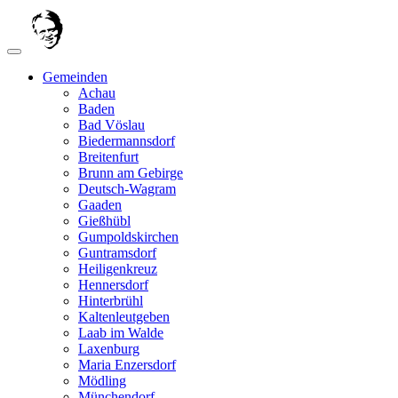
Gemeinden
Achau
Baden
Bad Vöslau
Biedermannsdorf
Breitenfurt
Brunn am Gebirge
Deutsch-Wagram
Gaaden
Gießhübl
Gumpoldskirchen
Guntramsdorf
Heiligenkreuz
Hennersdorf
Hinterbrühl
Kaltenleutgeben
Laab im Walde
Laxenburg
Maria Enzersdorf
Mödling
Münchendorf