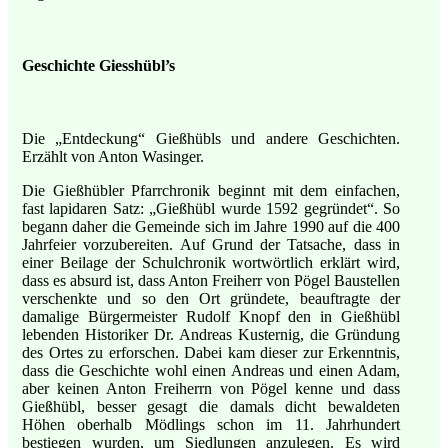
Geschichte Giesshübl’s
Die „Entdeckung“ Gießhübls und andere Geschichten.
Erzählt von Anton Wasinger.
Die Gießhübler Pfarrchronik beginnt mit dem einfachen,
fast lapidaren Satz: „Gießhübl wurde 1592 gegründet“. So
begann daher die Gemeinde sich im Jahre 1990 auf die 400
Jahrfeier vorzubereiten. Auf Grund der Tatsache, dass in
einer Beilage der Schulchronik wortwörtlich erklärt wird,
dass es absurd ist, dass Anton Freiherr von Pögel Baustellen
verschenkte und so den Ort gründete, beauftragte der
damalige Bürgermeister Rudolf Knopf den in Gießhübl
lebenden Historiker Dr. Andreas Kusternig, die Gründung
des Ortes zu erforschen. Dabei kam dieser zur Erkenntnis,
dass die Geschichte wohl einen Andreas und einen Adam,
aber keinen Anton Freiherrn von Pögel kenne und dass
Gießhübl, besser gesagt die damals dicht bewaldeten
Höhen oberhalb Mödlings schon im 11. Jahrhundert
bestiegen wurden, um Siedlungen anzulegen. Es wird