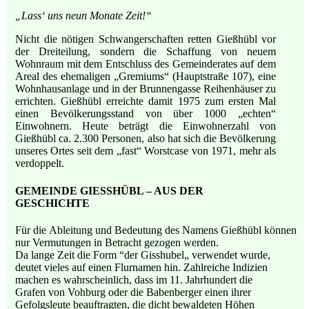
„Lass‘ uns neun Monate Zeit!“
Nicht die nötigen Schwangerschaften retten Gießhübl vor
der Dreiteilung, sondern die Schaffung von neuem
Wohnraum mit dem Entschluss des Gemeinderates
auf dem
Areal des ehemaligen „Gremiums“ (Hauptstraße 107), eine
Wohnhausanlage und in der Brunnengasse Reihenhäuser zu
errichten. Gießhübl erreichte damit 1975 zum ersten Mal
einen Bevölkerungsstand von über 1000 „echten“
Einwohnern. Heute beträgt die Einwohnerzahl von
Gießhübl ca. 2.300 Personen, also hat sich die Bevölkerung
unseres Ortes seit dem „fast“ Worstcase von 1971, mehr als
verdoppelt.
GEMEINDE GIESSHÜBL – AUS DER
GESCHICHTE
Für
die
Ableitung
und
Bedeutung
des
Namens
Gießhübl
können
nur Vermutungen
in
Betracht
gezogen
werden
.
Da
lange
Zeit die Form “der
Gisshubel
„
verwendet wurde
,
deutet vieles auf einen Flurnamen hin.
Zahlreiche Indizien
machen es wahrscheinlich, dass im
11.
Jahrhundert
die
Grafen von Vohburg oder die Babenberger einen ihrer
Gefolgsleute beauftragten, die dicht bewaldeten Höhen