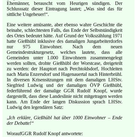
Ehemänner, berauscht vom Heurigen sündigen. Der
Schlusssatz dieser Eintragung lautet; „Was sind das für
sittliche Ungeheuer!“.
Eine weitere amüsante, aber ebenso wahre Geschichte die
beinahe, schlechtesten Falls, das Ende der Selbstständigkeit
des Ortes bedeutet hätte. Auf Grund der Volkszählung 1971
hatte Gießhübl inklusive des damaligen Jungarbeiterdorfes
nur 975 Einwohner. Nach dem neuen
Gemeindestrukturgesetz, welches lautete, dass alle
Gemeinden unter 1.000 Einwohnern zusammengelegt
werden sollten, drohte Gießhübl der Worstcase, dreigeteilt
zu werden: der Hauptort nach Perchtoldsdorf, Hochleiten
nach Maria Enzersdorf und Hagenauertal nach Hinterbrühl.
In diversen Krisensitzungen mit dem damaligen LHStv.
Siegfried Ludwig und der damaligen ÖVP Gießhübl,
federführend der damalige GGR Rudolf Knopf, wurde
dargestellt, dass diese Landeslinie nicht mitgetragen werden
kann. Am Ende der langen Diskussion sprach LHStv.
Ludwig den legendären Satz:
„
Ich erkläre, Gießhübl hat über 1000 Einwohner – Ende
der Debatte!“
Worauf
GGR Rudolf Knopf antwortete: