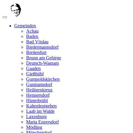
Gemeinden
Achau
Baden
Bad Vöslau
Biedermannsdorf
Breitenfurt
Brunn am Gebirge
Deutsch-Wagram
Gaaden
Gießhübl
Gumpoldskirchen
Guntramsdorf
Heiligenkreuz
Hennersdorf
Hinterbrühl
Kaltenleutgeben
Laab im Walde
Laxenburg
Maria Enzersdorf
Mödling
Münchendorf