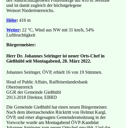
des Naturschutzgebietes Föhrenberge auf 416 m Seehöhe
und ist damit zugleich der höchstgelegene
Weinort Niederösterreichs.
Höhe
:
416 m
Wetter
:
22 °C, Wind aus NW mit 31 km/h, 54%
Luftfeuchtigkeit
Bürgermeister:
Herr Dr. Johannes Seiringer ist neuer Orts-Chef in
Gießhübl seit Montagabend, 28. März 2022.
Johannes Seiringer, ÖVP, erhielt 16 von 19 Stimmen.
Head of Public Affairs, Raiffeisenlandesbank
Oberösterreich
GGR der Gemeinde Gießhübl
2013-2018 Direktor, EBRD
Die Gemeinde Gießhübl hat einen neuen Bürgermeister.
Nach dem überraschenden Rücktritt von Helmut Kargl,
ÖVP, und einer abgesagten Gemeinderatssitzung in der
Vorwoche wurde am Montagabend ÖVP-Kandidat
Johannes Seiringer zum neuen Ortschef gewählt. Und das