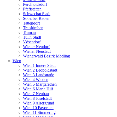
Perchtoldsdorf
Pfaffstätten
Schwechat Stadt
Sooß bei Baden
Tattendorf
Traiskirchen
Trumau
Tulln Stadt
Vösendorf
Wiener Neudorf
Wiener-Neustadt
Wienerwald Bezirk Mödling
Wien
Wien 1 Innere Stadt
Wien 2 Leopoldstadt
Wien 3 Landstraße
Wien 4 Wieden
Wien 5 Margarethen
Wien 6 Maria Hilf
Wien 7 Neubau
Wien 8 Josefstadt
Wien 9 Alsergrund
Wien 10 Favoriten
Wien 11 Simmering