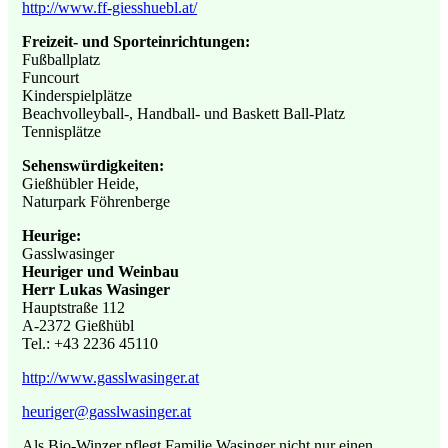
http://www.ff-giesshuebl.at/
Freizeit- und Sporteinrichtungen:
Fußballplatz
Funcourt
Kinderspielplätze
Beachvolleyball-, Handball- und Baskett Ball-Platz
Tennisplätze
Sehenswürdigkeiten:
Gießhübler Heide,
Naturpark Föhrenberge
Heurige:
Gasslwasinger
Heuriger und Weinbau
Herr Lukas Wasinger
Hauptstraße 112
A-2372 Gießhübl
Tel.: +43 2236 45110
http://www.gasslwasinger.at
heuriger@gasslwasinger.at
Als Bio-Winzer pflegt Familie Wasinger nicht nur einen