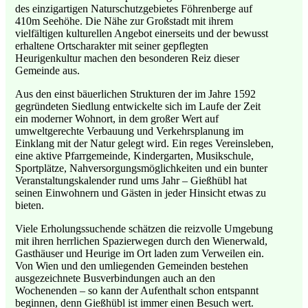
des einzigartigen Naturschutzgebietes Föhrenberge auf
410m Seehöhe. Die Nähe zur Großstadt mit ihrem
vielfältigen kulturellen Angebot einerseits und der bewusst
erhaltene Ortscharakter mit seiner gepflegten
Heurigenkultur machen den besonderen Reiz dieser
Gemeinde aus.
Aus den einst bäuerlichen Strukturen der im Jahre 1592
gegründeten Siedlung entwickelte sich im Laufe der Zeit
ein moderner Wohnort, in dem großer Wert auf
umweltgerechte Verbauung und Verkehrsplanung im
Einklang mit der Natur gelegt wird. Ein reges Vereinsleben,
eine aktive Pfarrgemeinde, Kindergarten, Musikschule,
Sportplätze, Nahversorgungsmöglichkeiten und ein bunter
Veranstaltungskalender rund ums Jahr – Gießhübl hat
seinen Einwohnern und Gästen in jeder Hinsicht etwas zu
bieten.
Viele Erholungssuchende schätzen die reizvolle Umgebung
mit ihren herrlichen Spazierwegen durch den Wienerwald,
Gasthäuser und Heurige im Ort laden zum Verweilen ein.
Von Wien und den umliegenden Gemeinden bestehen
ausgezeichnete Busverbindungen auch an den
Wochenenden – so kann der Aufenthalt schon entspannt
beginnen, denn Gießhübl ist immer einen Besuch wert.