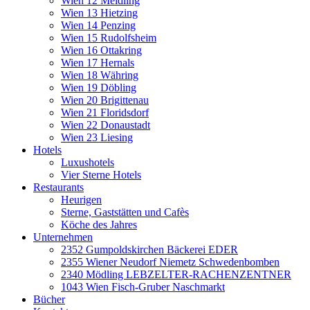
Wien 12 Meidling
Wien 13 Hietzing
Wien 14 Penzing
Wien 15 Rudolfsheim
Wien 16 Ottakring
Wien 17 Hernals
Wien 18 Währing
Wien 19 Döbling
Wien 20 Brigittenau
Wien 21 Floridsdorf
Wien 22 Donaustadt
Wien 23 Liesing
Hotels
Luxushotels
Vier Sterne Hotels
Restaurants
Heurigen
Sterne, Gaststätten und Cafès
Köche des Jahres
Unternehmen
2352 Gumpoldskirchen Bäckerei EDER
2355 Wiener Neudorf Niemetz Schwedenbomben
2340 Mödling LEBZELTER-RACHENZENTNER
1043 Wien Fisch-Gruber Naschmarkt
Bücher