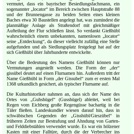
vermutet, dass ein bayrischer Besiedlungsfachmann, ein
sogenannter „locator“ im Bereich zwischen Hauptstraße 88
und der Brunnengasse zu beiden Seiten eines kleinen
Baches etwa 30 Baustellen angelegt hat, was zumindest die
planmäßige Anlage als Straßendorf mit gleichmäßiger
Aufteilung der Flur schließen lässt. So verdankt Gießhübl
wahrscheinlich einem unbekannten, namenlosen „locator“
seine „Entdeckung“, da dieser vielleicht zufällig eine Stelle
aufgefunden und als Siedlungsplatz festgelegt hat auf der
sich Gießhübl über Jahrhunderte entwickelte.
Über die Bedeutung des Namens Gießhübl können nur
Vermutungen angestellt werden. Die Form der „der“
gissübel deutet auf einen Flurnamen hin. Außerdem tritt der
Name Gießhübl in Form „der Gissubel“ zum er ersten Mal
1368 urkundlich gesichert, als typischer Flurname auf.
Die Kulturhistoriker nahmen an, dass sich der Name des
Ortes von „Guhshügel“ (Gusshügel) ableitet, weil bei
Regen vom Eichberg große Regengüsse bachartig in die
Täler fließen. Landeskundler wiesen darauf hin, dass in
schwäbischen Gegenden der „Gisshübl/Gieszübel“ in
früheren Zeiten zur Bestrafung und Ahndung von Garten-
und Felddiebstählen verwendet wurde. Es war ein hölzener
Kasten mit einer Falltüre, durch die der Verbrecher ins