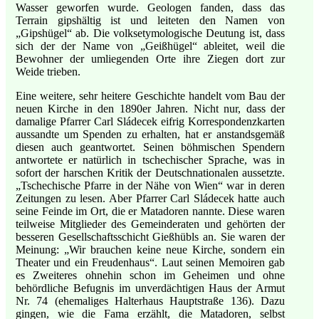
Wasser geworfen wurde. Geologen fanden, dass das
Terrain gipshältig ist und leiteten den Namen von
„Gipshügel“ ab. Die volksetymologische Deutung ist, dass
sich der der Name von „Geißhügel“ ableitet, weil die
Bewohner der umliegenden Orte ihre Ziegen dort zur
Weide trieben.
Eine weitere, sehr heitere Geschichte handelt vom Bau der
neuen Kirche in den 1890er Jahren. Nicht nur, dass der
damalige Pfarrer Carl Sládecek eifrig Korrespondenzkarten
aussandte um Spenden zu erhalten, hat er anstandsgemäß
diesen auch geantwortet. Seinen böhmischen Spendern
antwortete er natürlich in tschechischer Sprache, was in
sofort der harschen Kritik der Deutschnationalen aussetzte.
„Tschechische Pfarre in der Nähe von Wien“ war in deren
Zeitungen zu lesen. Aber Pfarrer Carl Sládecek hatte auch
seine Feinde im Ort, die er Matadoren nannte. Diese waren
teilweise Mitglieder des Gemeinderaten und gehörten der
besseren Gesellschaftsschicht Gießhübls an. Sie waren der
Meinung: „Wir brauchen keine neue Kirche, sondern ein
Theater und ein Freudenhaus“. Laut seinen Memoiren gab
es Zweiteres ohnehin schon im Geheimen und ohne
behördliche Befugnis im unverdächtigen Haus der Armut
Nr. 74 (ehemaliges Halterhaus Hauptstraße 136). Dazu
gingen, wie die Fama erzählt, die Matadoren, selbst