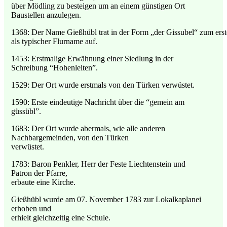
über Mödling zu besteigen um an einem günstigen Ort
Baustellen anzulegen.
1368:
Der
Name
Gießhübl
trat
in
der
Form
„der
Gissubel“
zum
ers
als typischer Flurname auf.
1453: Erstmalige Erwähnung einer Siedlung in der
Schreibung “Hohenleiten”.
1529: Der Ort wurde erstmals von den Türken verwüstet.
1590: Erste eindeutige Nachricht über die “gemein am
güssübl”.
1683: Der Ort wurde abermals, wie alle anderen
Nachbargemeinden, von den Türken
verwüstet.
1783: Baron Penkler, Herr der Feste Liechtenstein und
Patron der Pfarre,
erbaute eine Kirche.
Gießhübl wurde am 07. November 1783 zur Lokalkaplanei
erhoben und
erhielt gleichzeitig eine Schule.