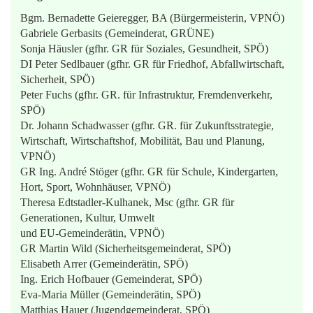
Bgm. Bernadette Geieregger, BA (Bürgermeisterin, VPNÖ)
Gabriele Gerbasits (Gemeinderat, GRÜNE)
Sonja Häusler (gfhr. GR für Soziales, Gesundheit, SPÖ)
DI Peter Sedlbauer (gfhr. GR für Friedhof, Abfallwirtschaft,
Sicherheit, SPÖ)
Peter Fuchs (gfhr. GR. für Infrastruktur, Fremdenverkehr,
SPÖ)
Dr. Johann Schadwasser (gfhr. GR. für Zukunftsstrategie,
Wirtschaft, Wirtschaftshof, Mobilität, Bau und Planung,
VPNÖ)
GR Ing. André Stöger (gfhr. GR für Schule, Kindergarten,
Hort, Sport, Wohnhäuser, VPNÖ)
Theresa Edtstadler-Kulhanek, Msc (gfhr. GR für
Generationen, Kultur, Umwelt
und EU-Gemeinderätin, VPNÖ)
GR Martin Wild (Sicherheitsgemeinderat, SPÖ)
Elisabeth Arrer (Gemeinderätin, SPÖ)
Ing. Erich Hofbauer (Gemeinderat, SPÖ)
Eva-Maria Müller (Gemeinderätin, SPÖ)
Matthias Hauer (Jugendgemeinderat, SPÖ)