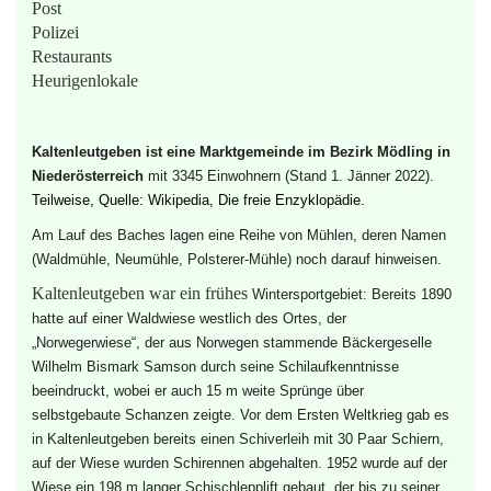
Post
Polizei
Restaurants
Heurigenlokale
Kaltenleutgeben ist eine
Marktgemeinde
im
Bezirk Mödling
in
Niederösterreich
mit 3345 Einwohnern (Stand 1. Jänner 2022).
Teilweise, Quelle: Wikipedia, Die freie Enzyklopädie.
Am Lauf des Baches lagen eine Reihe von Mühlen, deren Namen
(Waldmühle, Neumühle, Polsterer-Mühle) noch darauf hinweisen.
Kaltenleutgeben war ein frühes
Wintersportgebiet:
Bereits 1890
hatte auf einer Waldwiese westlich des Ortes, der
„Norwegerwiese“, der aus
Norwegen
stammende Bäckergeselle
Wilhelm Bismark Samson durch seine
Schilaufkenntnisse
beeindruckt, wobei er auch 15 m weite Sprünge über
selbstgebaute Schanzen zeigte.
Vor dem Ersten Weltkrieg gab es
in Kaltenleutgeben bereits einen Schiverleih mit 30 Paar Schiern,
auf der Wiese wurden Schirennen abgehalten.
1952 wurde auf der
Wiese ein 198 m langer
Schischlepplift
gebaut, der bis zu seiner