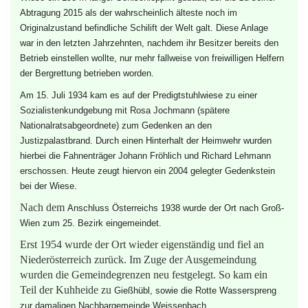
Abtragung 2015 als der wahrscheinlich älteste noch im
Originalzustand befindliche Schilift der Welt galt.
Diese Anlage
war in den letzten Jahrzehnten, nachdem ihr Besitzer bereits den
Betrieb einstellen wollte, nur mehr fallweise von freiwilligen Helfern
der Bergrettung betrieben worden.
Am 15. Juli 1934 kam es auf der Predigtstuhlwiese zu einer
Sozialistenkundgebung mit
Rosa Jochmann
(spätere
Nationalratsabgeordnete) zum Gedenken an den
Justizpalastbrand
. Durch einen Hinterhalt der
Heimwehr
wurden
hierbei die Fahnenträger
Johann Fröhlich
und
Richard Lehmann
erschossen. Heute zeugt hiervon ein 2004 gelegter Gedenkstein
bei der Wiese.
Nach dem
Anschluss
Österreichs 1938 wurde der Ort nach
Groß-
Wien
zum 25. Bezirk eingemeindet.
Erst 1954 wurde der Ort wieder eigenständig und fiel an
Niederösterreich zurück. Im Zuge der Ausgemeindung
wurden die Gemeindegrenzen neu festgelegt. So kam ein
Teil der Kuhheide zu
Gießhübl
, sowie die Rotte
Wasserspreng
zur damaligen Nachbargemeinde
Weissenbach
.