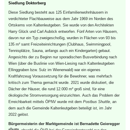
Siedlung Doktorberg
Diese Siedlung besteht aus 125 Einfamilienwohnhäusern in
verdichteter Flachbauweise aus dem Jahr 1969 im Norden des
Ortskerns von Kaltenleutgeben. Sie wurde von den Architekten
Harry Glück
und
Carl Auböck
entworfen. Fünf Arten von Häusern,
davon nur ein Typ zweigeschoßig, wurden in Flächen von 93 bis
135 m² samt Freizeiteinrichtungen (Clubhaus, Swimmingpool,
Tennisplätze, Sauna, anfangs auch ein Kindergarten) gebaut.
Angesichts der zu Beginn nur sporadischen Busverbindung nach
Wien (über die Buslinie von Wien-Liesing nach Kaltenleutgeben
Ellinggraben bzw. Sulz im Wienerwald) war ein eigenes
Kraftfahrzeug Voraussetzung für die Bewohner, was mehrfach
kritisch zum Thema gemacht wurde. 2021 wurde diskutiert, die
Dächer der Häuser, die rund 12.000 m² groß sind, für eine
ökologische Stromversorgung einzurichten.
Auch das Problem der
Erreichbarkeit mittels ÖPNV wurde mit dem
Postbus Shuttle
, an
dem auch die Gemeinde Kaltenleutgeben beteiligt ist, im Jahr
2022 gelöst.
Bürgermeisterin der Marktgemeinde ist Bernadette Geieregger