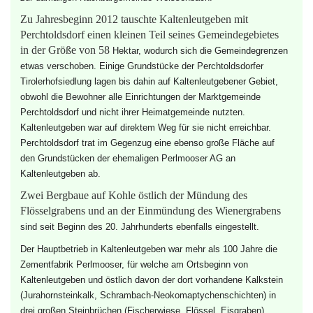
Zu Jahresbeginn 2012 tauschte Kaltenleutgeben mit
Perchtoldsdorf einen kleinen Teil seines Gemeindegebietes
in der Größe von 58
Hektar
, wodurch sich die Gemeindegrenzen
etwas verschoben. Einige Grundstücke der Perchtoldsdorfer
Tirolerhofsiedlung lagen bis dahin auf Kaltenleutgebener Gebiet,
obwohl die Bewohner alle Einrichtungen der Marktgemeinde
Perchtoldsdorf und nicht ihrer Heimatgemeinde nutzten.
Kaltenleutgeben war auf direktem Weg für sie nicht erreichbar.
Perchtoldsdorf trat im Gegenzug eine ebenso große Fläche auf
den Grundstücken der ehemaligen
Perlmooser AG
an
Kaltenleutgeben ab.
Zwei Bergbaue auf Kohle östlich der Mündung des
Flösselgrabens und an der Einmündung des Wienergrabens
sind seit Beginn des 20. Jahrhunderts ebenfalls eingestellt.
Der Hauptbetrieb in Kaltenleutgeben war mehr als 100 Jahre die
Zementfabrik Perlmooser, für welche am Ortsbeginn von
Kaltenleutgeben und östlich davon der dort vorhandene Kalkstein
(Jurahornsteinkalk, Schrambach-Neokomaptychenschichten) in
drei großen Steinbrüchen (Fischerwiese, Flössel, Eisgraben)