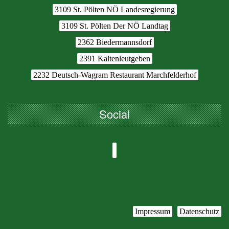
3109 St. Pölten NÖ Landesregierung
3109 St. Pölten Der NÖ Landtag
2362 Biedermannsdorf
2391 Kaltenleutgeben
2232 Deutsch-Wagram Restaurant Marchfelderhof
Social
Profil
von
hdueppenbecker
auf
Impressum
Datenschutz
Facebook