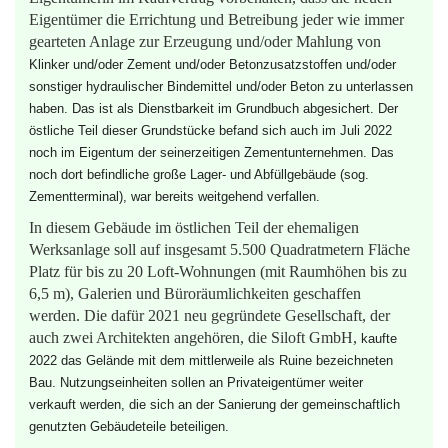
Eigentümer die Errichtung und Betreibung jeder wie immer
gearteten Anlage zur Erzeugung und/oder Mahlung von
Klinker
und/oder
Zement
und/oder Betonzusatzstoffen und/oder
sonstiger hydraulischer
Bindemittel
und/oder
Beton
zu unterlassen
haben. Das ist als
Dienstbarkeit
im Grundbuch abgesichert.
Der
östliche Teil dieser Grundstücke befand sich auch im Juli 2022
noch im Eigentum der seinerzeitigen Zementunternehmen.
Das
noch dort befindliche große Lager- und Abfüllgebäude (sog.
Zementterminal), war bereits weitgehend verfallen.
In diesem Gebäude im östlichen Teil der ehemaligen
Werksanlage soll auf insgesamt 5.500 Quadratmetern Fläche
Platz für bis zu 20 Loft-Wohnungen (mit Raumhöhen bis zu
6,5 m), Galerien und Büroräumlichkeiten geschaffen
werden. Die dafür 2021 neu gegründete Gesellschaft, der
auch zwei Architekten angehören, die Siloft GmbH,
kaufte
2022 das Gelände mit dem mittlerweile als Ruine bezeichneten
Bau. Nutzungseinheiten sollen an Privateigentümer weiter
verkauft werden, die sich an der Sanierung der gemeinschaftlich
genutzten Gebäudeteile beteiligen.