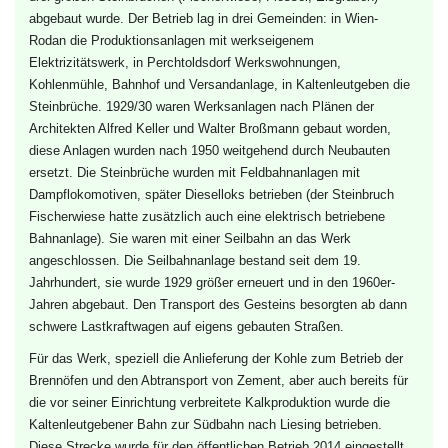
abgebaut wurde. Der Betrieb lag in drei Gemeinden: in Wien-
Rodan
die Produktionsanlagen mit werkseigenem
Elektrizitätswerk, in Perchtoldsdorf Werkswohnungen,
Kohlenmühle, Bahnhof und Versandanlage, in Kaltenleutgeben die
Steinbrüche. 1929/30 waren Werksanlagen nach Plänen der
Architekten
Alfred Keller
und
Walter Broßmann
gebaut worden,
diese Anlagen wurden nach 1950 weitgehend durch Neubauten
ersetzt. Die Steinbrüche wurden mit Feldbahnanlagen mit
Dampflokomotiven, später Dieselloks betrieben (der Steinbruch
Fischerwiese hatte zusätzlich auch eine elektrisch betriebene
Bahnanlage). Sie waren mit einer Seilbahn an das Werk
angeschlossen. Die Seilbahnanlage bestand seit dem 19.
Jahrhundert, sie wurde 1929 größer erneuert und in den 1960er-
Jahren abgebaut. Den Transport des Gesteins besorgten ab dann
schwere Lastkraftwagen auf eigens gebauten Straßen.
Für das Werk, speziell die Anlieferung der Kohle zum Betrieb der
Brennöfen und den Abtransport von Zement, aber auch bereits für
die vor seiner Einrichtung verbreitete Kalkproduktion wurde die
Kaltenleutgebener Bahn
zur
Südbahn
nach
Liesing
betrieben.
Diese Strecke wurde für den öffentlichen Betrieb 2014 eingestellt