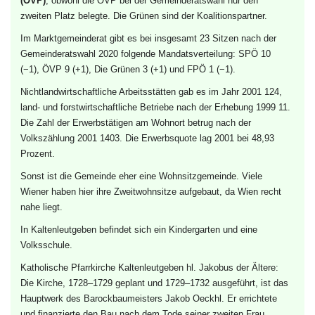
(ÖVP)
, obwohl die ÖVP bei der Gemeinderatswahl nur den
zweiten Platz belegte. Die Grünen sind der Koalitionspartner.
Im Marktgemeinderat gibt es bei insgesamt 23 Sitzen nach der
Gemeinderatswahl 2020
folgende Mandatsverteilung:
SPÖ
10
(−1),
ÖVP
9 (+1),
Die Grünen
3 (+1) und
FPÖ
1 (−1).
Nichtlandwirtschaftliche Arbeitsstätten gab es im Jahr 2001 124,
land- und forstwirtschaftliche Betriebe nach der Erhebung 1999 11.
Die Zahl der Erwerbstätigen am Wohnort betrug nach der
Volkszählung 2001 1403. Die Erwerbsquote lag 2001 bei 48,93
Prozent.
Sonst ist die Gemeinde eher eine Wohnsitzgemeinde. Viele
Wiener haben hier ihre Zweitwohnsitze aufgebaut, da Wien recht
nahe liegt.
In Kaltenleutgeben befindet sich ein
Kindergarten
und eine
Volksschule
.
Katholische
Pfarrkirche Kaltenleutgeben
hl. Jakobus der Ältere:
Die Kirche, 1728–1729 geplant und 1729–1732 ausgeführt, ist das
Hauptwerk des Barockbaumeisters
Jakob Oeckhl
. Er errichtete
und finanzierte den Bau nach dem Tode seiner zweiten Frau