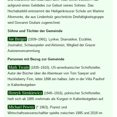
aufgrund eines Gelübdes zur Geburt seines Sohnes. Das
Hochaltarbild entstammt der
Heiligenkreuzer
Schule um
Martino
Altomonte
, die aus Lindenholz geschnitzte
Dreifaltigkeitsgruppe
wird
Giovanni Giuliani
zugerechnet.
Söhne und Töchter der Gemeinde
Joe Berger
(1939–1991), Lyriker, Dramatiker, Erzähler,
Journalist, Schauspieler und Aktionist, Mitglied der
Grazer
Autorenversammlung
Personen mit Bezug zur Gemeinde
Mark Twain
(1835–1910), US-amerikanischer Schriftsteller,
Autor der Bücher über die Abenteuer von Tom Sawyer und
Huckleberry Finn, lebte 1898 ein halbes Jahr in der Villa Paulhof
in Kaltenleutgeben
Henryk Sienkiewicz
(1846–1916), polnischer Schriftsteller,
hielt sich ab 1885 mehrmals als Kurgast in Kaltenleutgeben auf.
Michael Pewny
(* 1963),
Pianist
und
Wirtschaftswissenschaftler
spielte zwischen 1995 und 2018 im