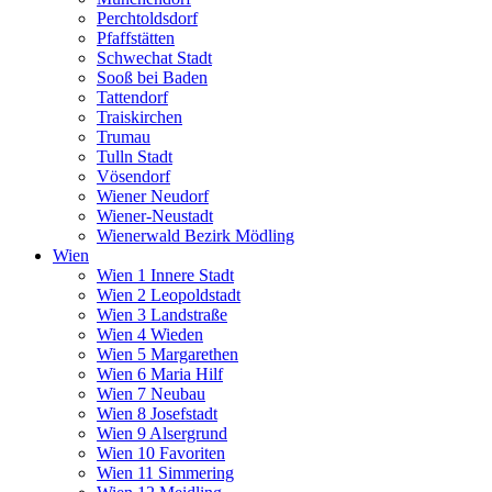
Perchtoldsdorf
Pfaffstätten
Schwechat Stadt
Sooß bei Baden
Tattendorf
Traiskirchen
Trumau
Tulln Stadt
Vösendorf
Wiener Neudorf
Wiener-Neustadt
Wienerwald Bezirk Mödling
Wien
Wien 1 Innere Stadt
Wien 2 Leopoldstadt
Wien 3 Landstraße
Wien 4 Wieden
Wien 5 Margarethen
Wien 6 Maria Hilf
Wien 7 Neubau
Wien 8 Josefstadt
Wien 9 Alsergrund
Wien 10 Favoriten
Wien 11 Simmering