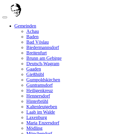
Gemeinden
Achau
Baden
Bad Vöslau
Biedermannsdorf
Breitenfurt
Brunn am Gebirge
Deutsch-Wagram
Gaaden
Gießhübl
Gumpoldskirchen
Guntramsdorf
Heiligenkreuz
Hennersdorf
Hinterbrühl
Kaltenleutgeben
Laab im Walde
Laxenburg
Maria Enzersdorf
Mödling
Münchendorf