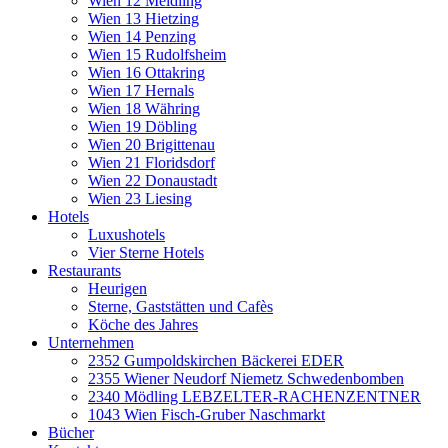
Wien 12 Meidling
Wien 13 Hietzing
Wien 14 Penzing
Wien 15 Rudolfsheim
Wien 16 Ottakring
Wien 17 Hernals
Wien 18 Währing
Wien 19 Döbling
Wien 20 Brigittenau
Wien 21 Floridsdorf
Wien 22 Donaustadt
Wien 23 Liesing
Hotels
Luxushotels
Vier Sterne Hotels
Restaurants
Heurigen
Sterne, Gaststätten und Cafès
Köche des Jahres
Unternehmen
2352 Gumpoldskirchen Bäckerei EDER
2355 Wiener Neudorf Niemetz Schwedenbomben
2340 Mödling LEBZELTER-RACHENZENTNER
1043 Wien Fisch-Gruber Naschmarkt
Bücher