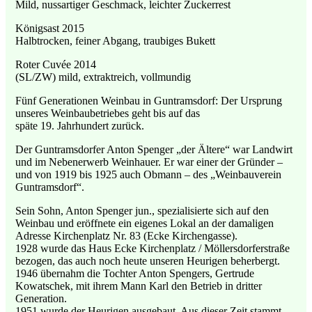
Mild, nussartiger Geschmack, leichter Zuckerrest
Königsast 2015
Halbtrocken, feiner Abgang, traubiges Bukett
Roter Cuvée 2014
(SL/ZW) mild, extraktreich, vollmundig
Fünf Generationen Weinbau in Guntramsdorf: Der Ursprung
unseres Weinbaubetriebes geht bis auf das
späte 19. Jahrhundert zurück.
Der Guntramsdorfer Anton Spenger „der Ältere“ war Landwirt
und im Nebenerwerb Weinhauer. Er war einer der Gründer –
und von 1919 bis 1925 auch Obmann – des „Weinbauverein
Guntramsdorf“.
Sein Sohn, Anton Spenger jun., spezialisierte sich auf den
Weinbau und eröffnete ein eigenes Lokal an der damaligen
Adresse Kirchenplatz Nr. 83 (Ecke Kirchengasse).
1928 wurde das Haus Ecke Kirchenplatz / Möllersdorferstraße
bezogen, das auch noch heute unseren Heurigen beherbergt.
1946 übernahm die Tochter Anton Spengers, Gertrude
Kowatschek, mit ihrem Mann Karl den Betrieb in dritter
Generation.
1951 wurde der Heurigen ausgebaut. Aus dieser Zeit stammt