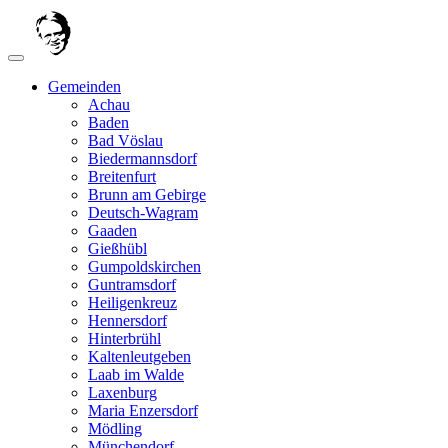
Gemeinden
Achau
Baden
Bad Vöslau
Biedermannsdorf
Breitenfurt
Brunn am Gebirge
Deutsch-Wagram
Gaaden
Gießhübl
Gumpoldskirchen
Guntramsdorf
Heiligenkreuz
Hennersdorf
Hinterbrühl
Kaltenleutgeben
Laab im Walde
Laxenburg
Maria Enzersdorf
Mödling
Münchendorf