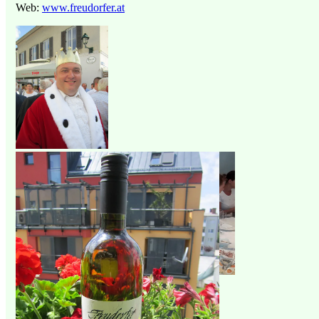
Web:
www.freudorfer.at