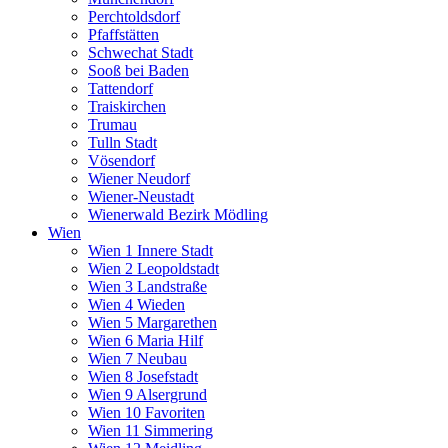
Perchtoldsdorf
Pfaffstätten
Schwechat Stadt
Sooß bei Baden
Tattendorf
Traiskirchen
Trumau
Tulln Stadt
Vösendorf
Wiener Neudorf
Wiener-Neustadt
Wienerwald Bezirk Mödling
Wien
Wien 1 Innere Stadt
Wien 2 Leopoldstadt
Wien 3 Landstraße
Wien 4 Wieden
Wien 5 Margarethen
Wien 6 Maria Hilf
Wien 7 Neubau
Wien 8 Josefstadt
Wien 9 Alsergrund
Wien 10 Favoriten
Wien 11 Simmering