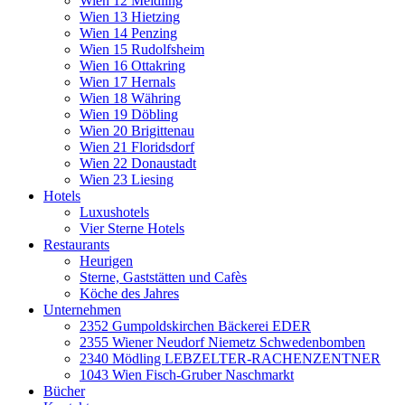
Wien 12 Meidling
Wien 13 Hietzing
Wien 14 Penzing
Wien 15 Rudolfsheim
Wien 16 Ottakring
Wien 17 Hernals
Wien 18 Währing
Wien 19 Döbling
Wien 20 Brigittenau
Wien 21 Floridsdorf
Wien 22 Donaustadt
Wien 23 Liesing
Hotels
Luxushotels
Vier Sterne Hotels
Restaurants
Heurigen
Sterne, Gaststätten und Cafès
Köche des Jahres
Unternehmen
2352 Gumpoldskirchen Bäckerei EDER
2355 Wiener Neudorf Niemetz Schwedenbomben
2340 Mödling LEBZELTER-RACHENZENTNER
1043 Wien Fisch-Gruber Naschmarkt
Bücher