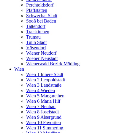
Perchtoldsdorf
Pfaffstätten
Schwechat Stadt
Sooß bei Baden
Tattendorf
Traiskirchen
Trumau
Tulln Stadt
Vösendorf
Wiener Neudorf
Wiener-Neustadt
Wienerwald Bezirk Mödling
Wien
Wien 1 Innere Stadt
Wien 2 Leopoldstadt
Wien 3 Landstraße
Wien 4 Wieden
Wien 5 Margarethen
Wien 6 Maria Hilf
Wien 7 Neubau
Wien 8 Josefstadt
Wien 9 Alsergrund
Wien 10 Favoriten
Wien 11 Simmering