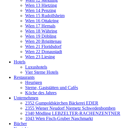
Wien 12 Meidling
Wien 13 Hietzing
Wien 14 Penzing
Wien 15 Rudolfsheim
Wien 16 Ottakring
Wien 17 Hernals
Wien 18 Währing
Wien 19 Döbling
Wien 20 Brigittenau
Wien 21 Floridsdorf
Wien 22 Donaustadt
Wien 23 Liesing
Hotels
Luxushotels
Vier Sterne Hotels
Restaurants
Heurigen
Sterne, Gaststätten und Cafès
Köche des Jahres
Unternehmen
2352 Gumpoldskirchen Bäckerei EDER
2355 Wiener Neudorf Niemetz Schwedenbomben
2340 Mödling LEBZELTER-RACHENZENTNER
1043 Wien Fisch-Gruber Naschmarkt
Bücher