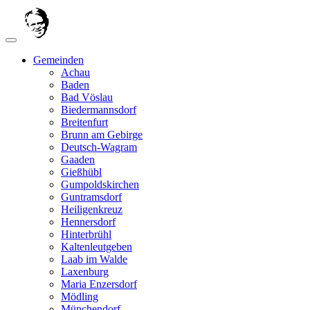
Gemeinden
Achau
Baden
Bad Vöslau
Biedermannsdorf
Breitenfurt
Brunn am Gebirge
Deutsch-Wagram
Gaaden
Gießhübl
Gumpoldskirchen
Guntramsdorf
Heiligenkreuz
Hennersdorf
Hinterbrühl
Kaltenleutgeben
Laab im Walde
Laxenburg
Maria Enzersdorf
Mödling
Münchendorf