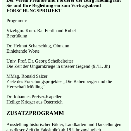
Der Verein Freunde und Förderer der Burg Mödling lädt
Sie und Ihre Begleitung ein zum Vortragsabend
FORSCHUNGSPROJEKT
Programm:
Vizebgm. Kom. Rat Ferdinand Rubel
Begrüßung
Dr. Helmut Scharsching, Obmann
Einleitende Worte
Univ. Prof. Dr. Georg Scheibelreiter
Die Zeit der Ungarnkriege in unserer Gegend (9./11. Jh)
MMag. Ronald Salzer
Ziele des Forschungsprojektes „Die Babenberger und die
Herrschaft Mödling“
Dr. Johannes Preiser-Kapeller
Heilige Krieger aus Österreich
ZUSATZPROGRAMM
Ausstellung historischer Bilder, Landkarten und Darstellungen
aus dieser Zeit (in Faksimile) ab 18 Uhr zugänglich