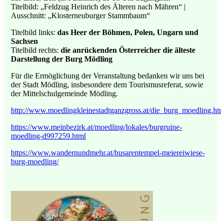
Titelbild: „Feldzug Heinrich des Älteren nach Mähren“ |
Ausschnitt: „Klosterneuburger Stammbaum“
Titelbild links:
das Heer der Böhmen, Polen, Ungarn und
Sachsen
Titelbild rechts:
die anrückenden Österreicher die älteste
Darstellung der Burg Mödling
Für die Ermöglichung der Veranstaltung bedanken wir uns bei
der Stadt Mödling, insbesondere dem Tourismusreferat, sowie
der Mittelschulgemeinde Mödling.
http://www.moedlingkleinestadtganzgross.at/die_burg_moedling.h
https://www.meinbezirk.at/moedling/lokales/burgruine-
moedling-d997259.html
https://www.wandernundmehr.at/husarentempel-meiereiwiese-
burg-moedling/