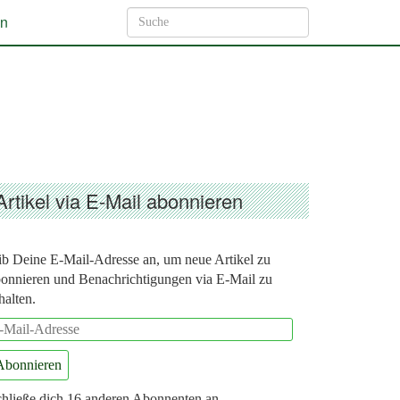
ln
Artikel via E-Mail abonnieren
b Deine E-Mail-Adresse an, um neue Artikel zu
onnieren und Benachrichtigungen via E-Mail zu
halten.
-
il-
Abonnieren
dresse
hließe dich 16 anderen Abonnenten an