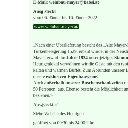
E-Mail: weinbau-mayer@kabsi.at
Ausg`steckt
vom 06. Jänner bis 16. Jänner 2022
www.weinbau-mayer.at/
„Nach einer Überlieferung besteht das „Alte Mayer-
Türkenbelagerung 1529, erbaut wurde, in der Neustif
Mayer, erwarb im
Jahre 1934
unser jetziges
Stamm
Heurigenlokal verwöhnen wir die Gäste mit den typ
kalten und warmen Buffet. Zum Abrunden unserer Lec
unsere
exklusiven Eigenbauweine!
Auch
außerhalb unserer Buschenschankzeiten
ri
50 Personen, aus. Ebenso besteht die Möglichkeit un
beziehen.>
Ausgsteckt is‘
Siehe Website des Heurigen
geöffnet von 09:30 bis 24:00 Uhr