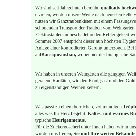
Wir sind seit Jahrzehnten bemüht,
qualitativ hochw
erzielen, werden unsere Weine nach neuesten kellerw
nutzen wir Ganztraubenkisten mit einem Fassungsve
schonenden Transport der Trauben vom Weingarten i
Elektrostaplers unbeschadet in den Rebler geleert w
Sommer 2007 entspricht dieser nun höchsten Hygien
Anlage einer kontrollierten Gärung unterzogen. Bei
auf
Barriqueausbau,
wobei hier der biologische Sä
Wir haben in unseren Weingärten alle gängigen
Wei
geratene Raritäten, wie den Königsast und den Goldri
zu eigenständigen Weinen keltern.
Was passt zu einem herrlichen, vollmundigen
Tröpfe
alles was Ihr Herz begehrt.
Kaltes- und warmes Buff
typische
Heurigenmenüs.
Für die Zuckergoscherl unter Ihnen haben wir in uns
würden uns freuen,
Sie und Ihre werten Bekannte