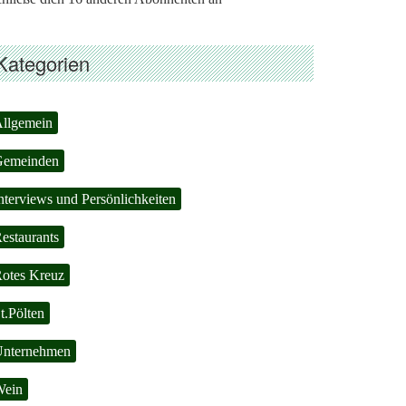
Kategorien
llgemein
Gemeinden
nterviews und Persönlichkeiten
estaurants
otes Kreuz
t.Pölten
nternehmen
Wein