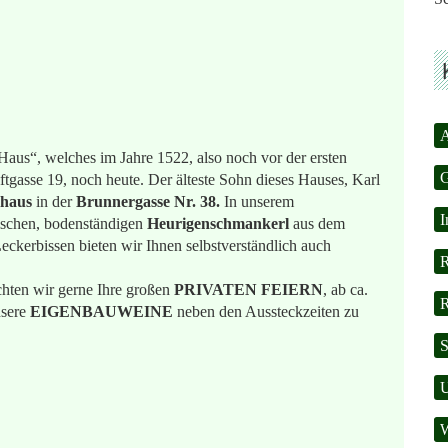
A
Haus“, welches im Jahre 1522, also noch vor der ersten
tgasse 19, noch heute. Der älteste Sohn dieses Hauses, Karl
haus
in der
Brunnergasse Nr. 38.
In unserem
I
ischen, bodenständigen
Heurigenschmankerl
aus dem
kerbissen bieten wir Ihnen selbstverständlich auch
R
chten wir gerne Ihre großen
PRIVATEN FEIERN
, ab ca.
R
sere
EIGENBAUWEINE
neben den Aussteckzeiten zu
S
U