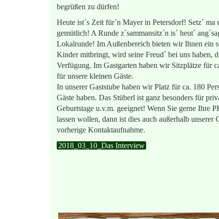
begrüßen zu dürfen!
Heute ist´s Zeit für´n Mayer in Petersdorf! Setz´ ma 
gemütlich! A Runde z´sammansitz´n is´ heut´ ang´sag
Lokalrunde! Im Außenbereich bieten wir Ihnen ein s
Kinder mitbringt, wird seine Freud´ bei uns haben, d
Verfügung. Im Gastgarten haben wir Sitzplätze für c
für unsere kleinen Gäste.
In unserer Gaststube haben wir Platz für ca. 180 Per
Gäste haben. Das Stüberl ist ganz besonders für priv
Geburtstage u.v.m. geeignet! Wenn Sie gerne Ihre
lassen wollen, dann ist dies auch außerhalb unserer 
vorherige Kontaktaufnahme.
2018_03_10_Das Interview