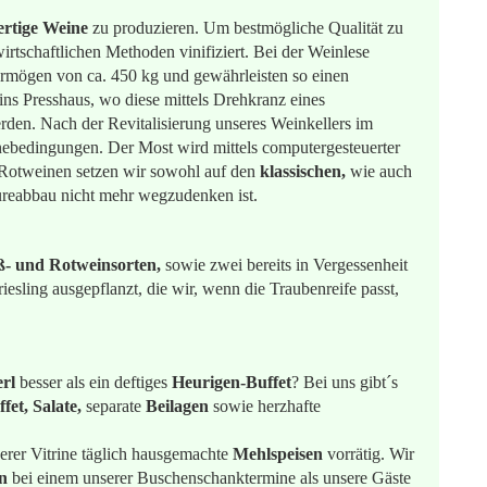
ertige Weine
zu produzieren. Um bestmögliche Qualität zu
irtschaftlichen Methoden vinifiziert. Bei der Weinlese
rmögen von ca. 450 kg und gewährleisten so einen
ns Presshaus, wo diese mittels Drehkranz eines
erden. Nach der Revitalisierung unseres Weinkellers im
ebedingungen. Der Most wird mittels computergesteuerter
 Rotweinen setzen wir sowohl auf den
klassischen,
wie auch
ureabbau nicht mehr wegzudenken ist.
ß- und Rotweinsorten,
sowie zwei bereits in Vergessenheit
esling ausgepflanzt, die wir, wenn die Traubenreife passt,
rl
besser als ein deftiges
Heurigen-Buffet
? Bei uns gibt´s
et, Salate,
separate
Beilagen
sowie herzhafte
erer Vitrine täglich hausgemachte
Mehlspeisen
vorrätig. Wir
n
bei einem unserer Buschenschanktermine als unsere Gäste