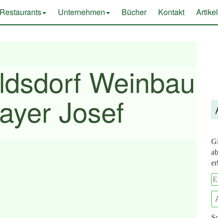
Restaurants
Unternehmen
Bücher
Kontakt
Artike
ldsdorf Weinbau
ayer Josef
Gi
ab
er
E
Ma
A
Sc